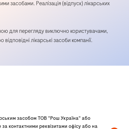
ми засобами. Реалізація (відпуск) лікарських
пною для перегляду виключно користувачами,
 відповідні лікарські засоби компанії.
арським засобом ТОВ "Рош Україна" або
е за контактними реквізитами офісу або на