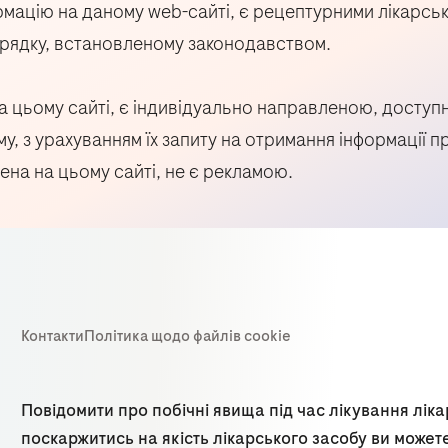
мацію на даному web-сайті, є рецептурними лікарськи
порядку, встановленому законодавством.
 на цьому сайті, є індивідуально направленою, досту
, з урахуванням їх запиту на отримання інформації про
на на цьому сайті, не є рекламою.
Повідомити про побічні явища під час лікування лік
поскаржитись на якість лікарського засобу ви может